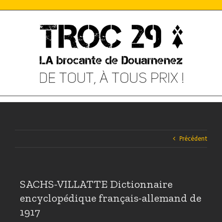
Skip
to
content
Précédent
SACHS-VILLATTE Dictionnaire
encyclopédique français-allemand de
1917