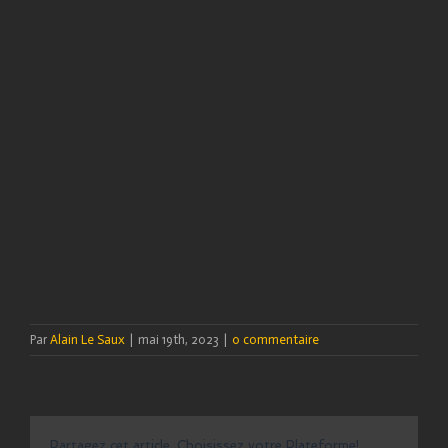
Par
Alain Le Saux
|
mai 19th, 2023
|
0 commentaire
Partagez cet article, Choisissez votre Plateforme!