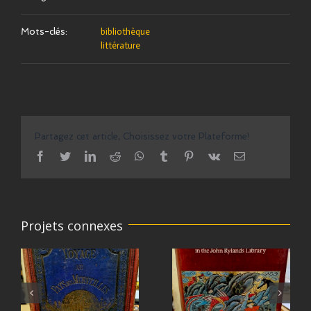
Mots-clés:
bibliothèque
littérature
Partagez cet article, Choisissez votre Plateforme!
facebook
twitter
linkedin
reddit
whatsapp
tumblr
pinterest
vk
Email
Projets connexes