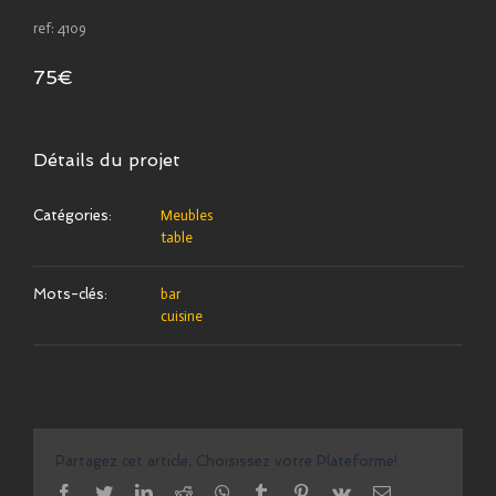
ref: 4109
75€
Détails du projet
Catégories:
Meubles
table
Mots-clés:
bar
cuisine
Partagez cet article, Choisissez votre Plateforme!
facebook
twitter
linkedin
reddit
whatsapp
tumblr
pinterest
vk
Email