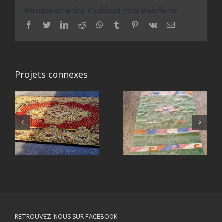
Partagez cet article, Choisissez votre Plateforme!
facebook
twitter
linkedin
reddit
whatsapp
tumblr
pinterest
vk
Email
Projets connexes
RETROUVEZ-NOUS SUR FACEBOOK