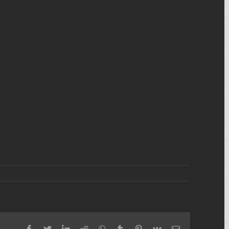
facebook
twitter
linkedin
reddit
whatsapp
tumblr
pinterest
vk
Email