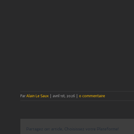
Par
Alain Le Saux
|
avril 1st, 2026
|
0 commentaire
Partagez cet article, Choisissez votre Plateforme!