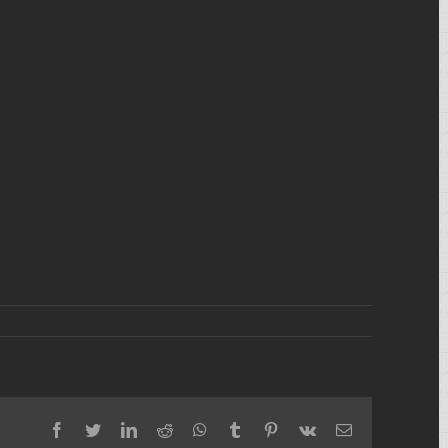
facebook
twitter
linkedin
reddit
whatsapp
tumblr
pinterest
vk
Email