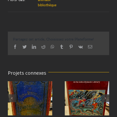
bibliothèque
Partagez cet article, Choisissez votre Plateforme!
facebook
twitter
linkedin
reddit
whatsapp
tumblr
pinterest
vk
Email
Projets connexes