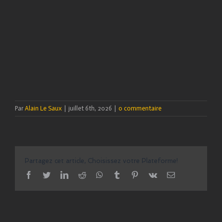
Par
Alain Le Saux
|
juillet 6th, 2026
|
0 commentaire
Partagez cet article, Choisissez votre Plateforme!
facebook
twitter
linkedin
reddit
whatsapp
tumblr
pinterest
vk
Email