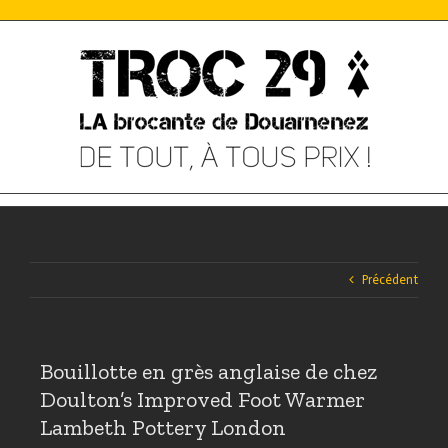
Skip
to
content
Précédent
Bouillotte en grès anglaise de chez
Doulton’s Improved Foot Warmer
Lambeth Pottery London