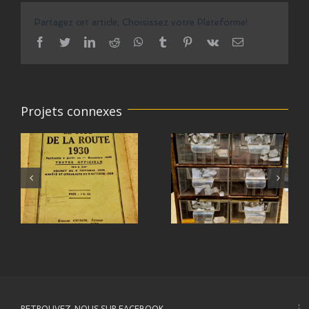
Partagez cet article, Choisissez votre Plateforme!
facebook
twitter
linkedin
reddit
whatsapp
tumblr
pinterest
vk
Email
Projets connexes
RETROUVEZ-NOUS SUR FACEBOOK