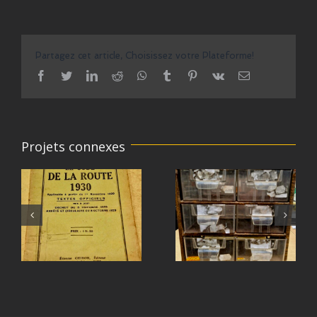
Partagez cet article, Choisissez votre Plateforme!
facebook
twitter
linkedin
reddit
whatsapp
tumblr
pinterest
vk
Email
Projets connexes