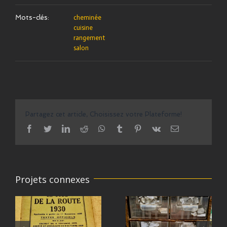
Mots-clés:
cheminée
cuisine
rangement
salon
Partagez cet article, Choisissez votre Plateforme!
facebook
twitter
linkedin
reddit
whatsapp
tumblr
pinterest
vk
Email
Projets connexes