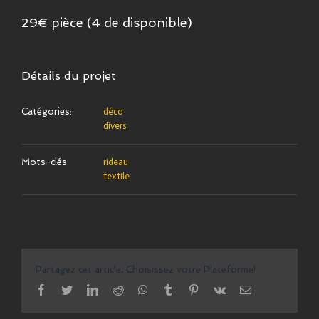
29€ pièce (4 de disponible)
Détails du projet
Catégories:
déco
divers
Mots-clés:
rideau
textile
Partagez cet article, Choisissez votre Plateforme!
facebook
twitter
linkedin
reddit
whatsapp
tumblr
pinterest
vk
Email