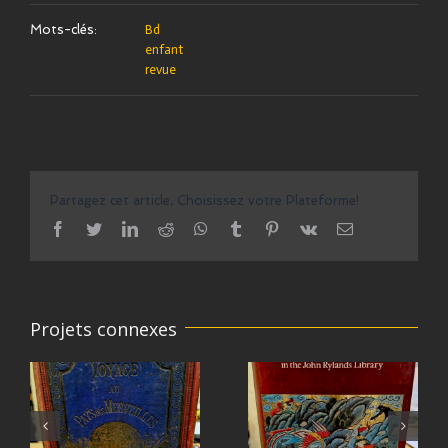
Mots-clés:
Bd
enfant
revue
Partagez cet article, Choisissez votre Plateforme!
facebook
twitter
linkedin
reddit
whatsapp
tumblr
pinterest
vk
Email
Projets connexes