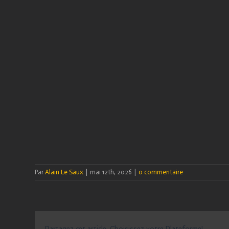
Par
Alain Le Saux
|
mai 12th, 2026
|
0 commentaire
Partagez cet article, Choisissez votre Plateforme!