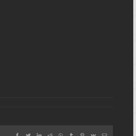
facebook
twitter
linkedin
reddit
whatsapp
tumblr
pinterest
vk
Email