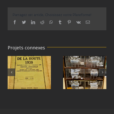
Partagez cet article, Choisissez votre Plateforme!
facebook
twitter
linkedin
reddit
whatsapp
tumblr
pinterest
vk
Email
Projets connexes