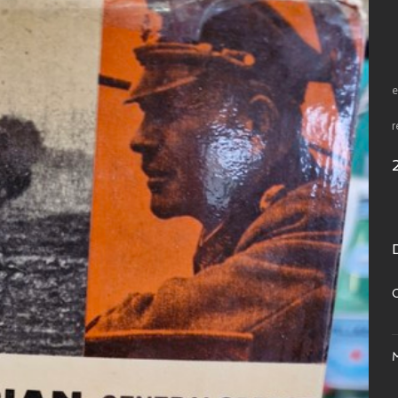
e
r
C
M