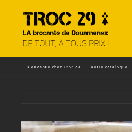
Skip
to
content
Bienvenue chez Troc 29
Notre catalogue