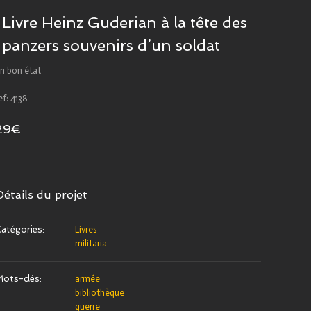
Livre Heinz Guderian à la tête des
panzers souvenirs d’un soldat
n bon état
ef: 4138
29€
Détails du projet
atégories:
Livres
militaria
ots-clés:
armée
bibliothèque
guerre