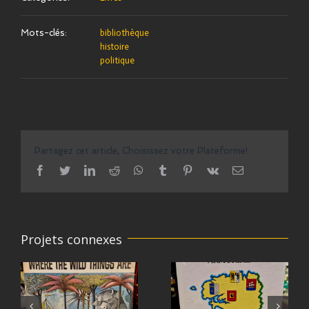
Mots-clés:
bibliothèque
histoire
politique
Partagez cet article, Choisissez votre Plateforme!
facebook
twitter
linkedin
reddit
whatsapp
tumblr
pinterest
vk
Email
Projets connexes