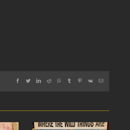
facebook
twitter
linkedin
reddit
whatsapp
tumblr
pinterest
vk
Email