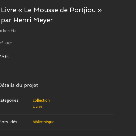
Livre « Le Mousse de Portjiou »
par Henri Meyer
n bon état
ef: 4132
25€
Détails du projet
atégories:
collection
Livres
ots-clés:
bibliothèque