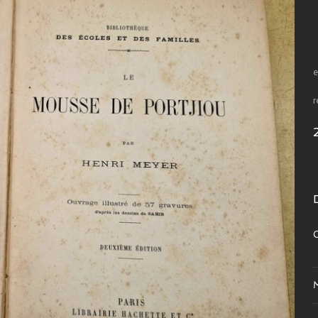
e
r
C
M