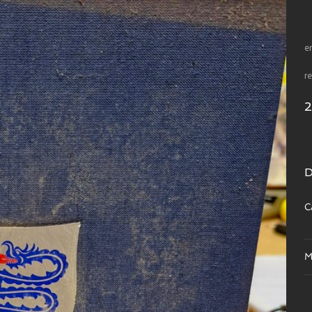
e
re
D
C
M