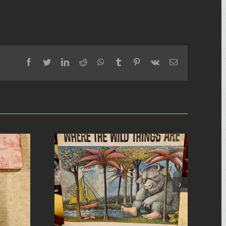
facebook
twitter
linkedin
reddit
whatsapp
tumblr
pinterest
vk
Email