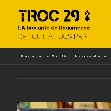
Skip
to
content
Bienvenue chez Troc 29
Notre catalogue