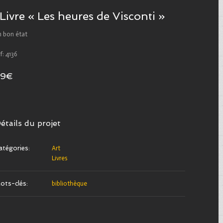
Livre « Les heures de Visconti »
n bon état
f: 4136
29€
étails du projet
atégories:
Art
Livres
ots-clés:
bibliothèque