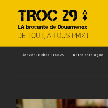
Skip
to
content
Bienvenue chez Troc 29
Notre catalogue