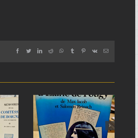
facebook
twitter
linkedin
reddit
whatsapp
tumblr
pinterest
vk
Email