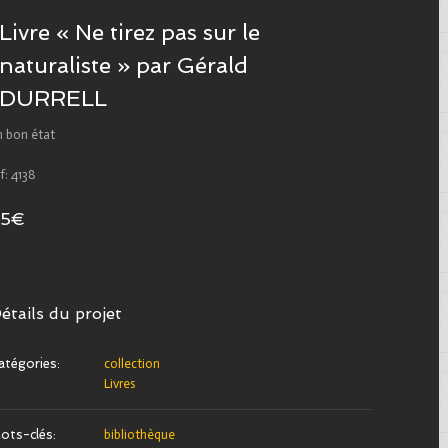
Livre « Ne tirez pas sur le
naturaliste » par Gérald
DURRELL
n bon état
f: 4138
25€
étails du projet
atégories:
collection
Livres
ots-clés:
bibliothèque