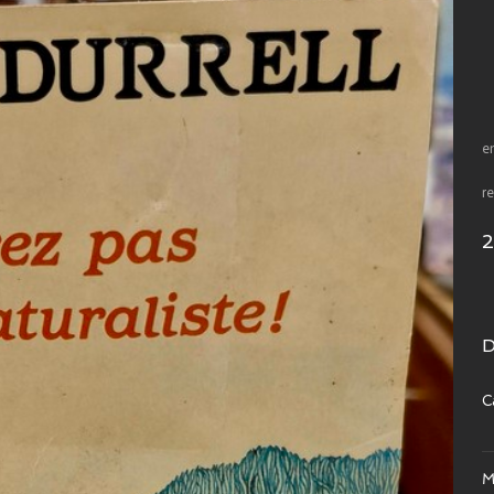
e
re
D
C
M