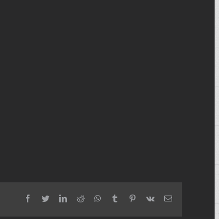
facebook
twitter
linkedin
reddit
whatsapp
tumblr
pinterest
vk
Email