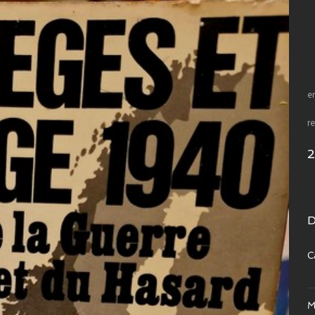
e
re
D
C
M