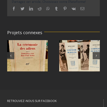
Partagez cet article, Choisissez votre Plateforme!
facebook
twitter
linkedin
reddit
whatsapp
tumblr
pinterest
vk
Email
Projets connexes
RETROUVEZ-NOUS SUR FACEBOOK