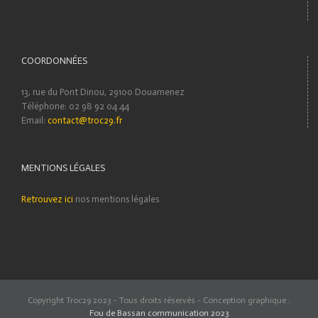
COORDONNÉES
13, rue du Pont Dinou, 29100 Douarnenez
Téléphone: 02 98 92 04 44
Email:
contact@troc29.fr
MENTIONS LÉGALES
Retrouvez ici
nos mentions légales
Copyright Troc29 2023 - Tous droits réservés - Conception graphique :
Fou de Bassan communication 2023