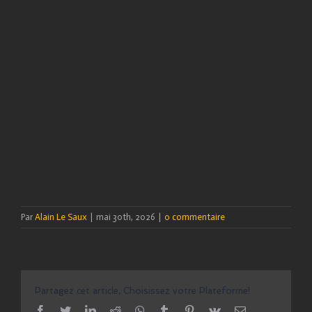
Par
Alain Le Saux
|
mai 30th, 2026
|
0 commentaire
Partagez cet article, Choisissez votre Plateforme!
facebook
twitter
linkedin
reddit
whatsapp
tumblr
pinterest
vk
Email