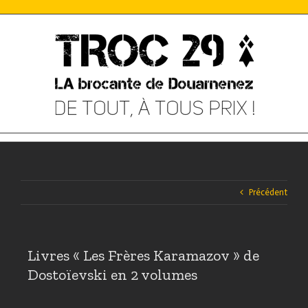
Skip
to
content
Précédent
Livres « Les Frères Karamazov » de
Dostoïevski en 2 volumes