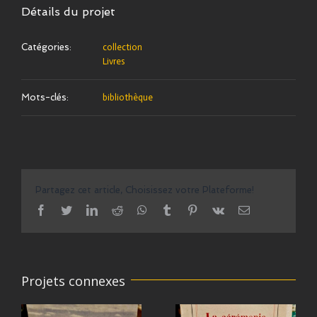
Détails du projet
Catégories:
collection
Livres
Mots-clés:
bibliothèque
Partagez cet article, Choisissez votre Plateforme!
facebook
twitter
linkedin
reddit
whatsapp
tumblr
pinterest
vk
Email
Projets connexes