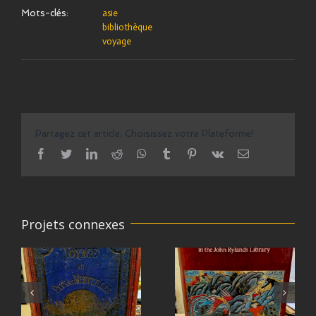
Mots-clés:
asie
bibliothèque
voyage
Partagez cet article, Choisissez votre Plateforme!
facebook
twitter
linkedin
reddit
whatsapp
tumblr
pinterest
vk
Email
Projets connexes