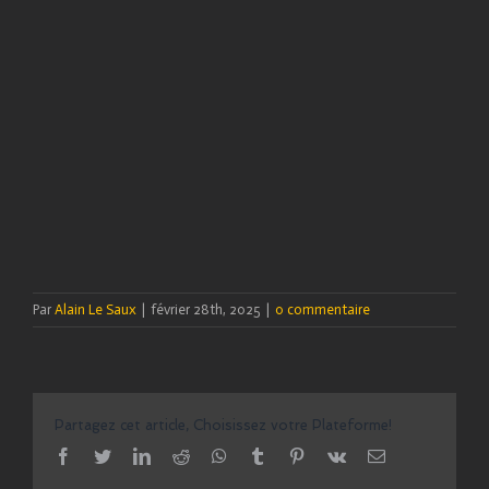
Par
Alain Le Saux
|
février 28th, 2025
|
0 commentaire
Partagez cet article, Choisissez votre Plateforme!
facebook
twitter
linkedin
reddit
whatsapp
tumblr
pinterest
vk
Email