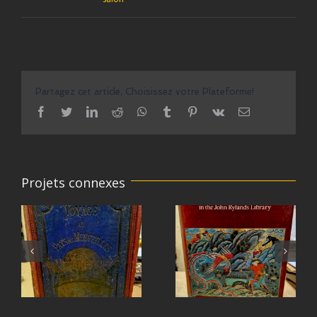
Partagez cet article, Choisissez votre Plateforme!
facebook
twitter
linkedin
reddit
whatsapp
tumblr
pinterest
vk
Email
Projets connexes