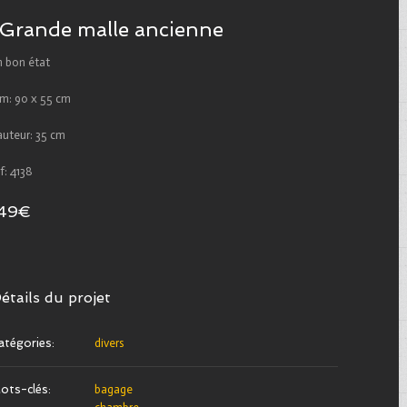
Grande malle ancienne
n bon état
im: 90 x 55 cm
auteur: 35 cm
f: 4138
49€
étails du projet
atégories:
divers
ots-clés:
bagage