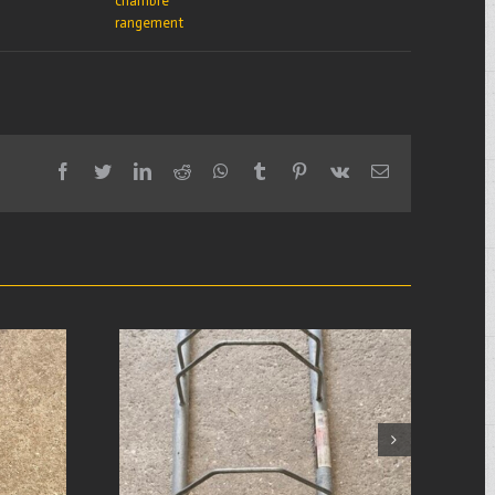
chambre
rangement
facebook
twitter
linkedin
reddit
whatsapp
tumblr
pinterest
vk
Email