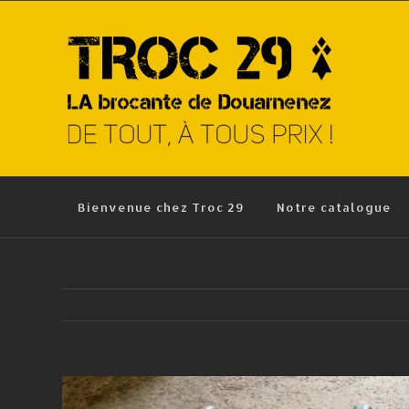
Skip
to
content
Bienvenue chez Troc 29
Notre catalogue