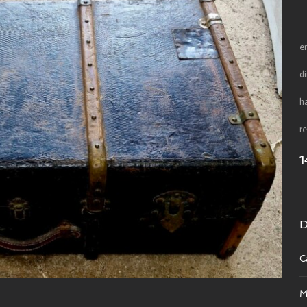
e
d
h
re
1
D
C
M