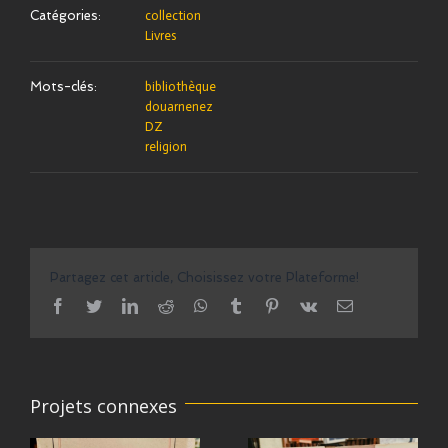
Catégories:
collection
Livres
Mots-clés:
bibliothèque
douarnenez
DZ
religion
Partagez cet article, Choisissez votre Plateforme!
facebook
twitter
linkedin
reddit
whatsapp
tumblr
pinterest
vk
Email
Projets connexes