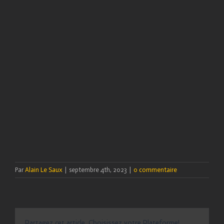
Par
Alain Le Saux
|
septembre 4th, 2023
|
0 commentaire
Partagez cet article, Choisissez votre Plateforme!