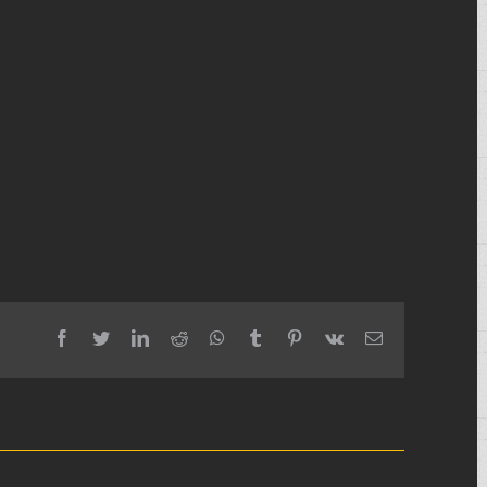
facebook
twitter
linkedin
reddit
whatsapp
tumblr
pinterest
vk
Email