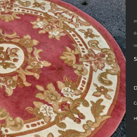
e
d
r
D
C
M