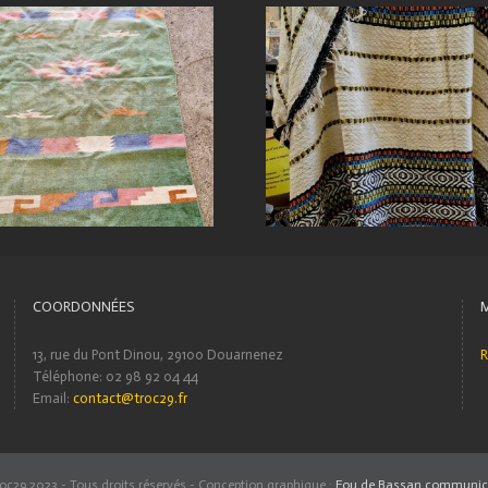
COORDONNÉES
13, rue du Pont Dinou, 29100 Douarnenez
R
Téléphone: 02 98 92 04 44
Email:
contact@troc29.fr
oc29 2023 - Tous droits réservés - Conception graphique :
Fou de Bassan communic