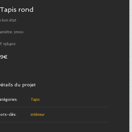
Tapis rond
n bon état
iamètre: 2m00
ef: 198400
59€
étails du projet
atégories:
Tapis
ots-clés:
intérieur