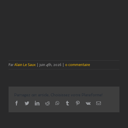
Par
Alain Le Saux
|
juin 4th, 2026
|
0 commentaire
Partagez cet article, Choisissez votre Plateforme!
facebook
twitter
linkedin
reddit
whatsapp
tumblr
pinterest
vk
Email