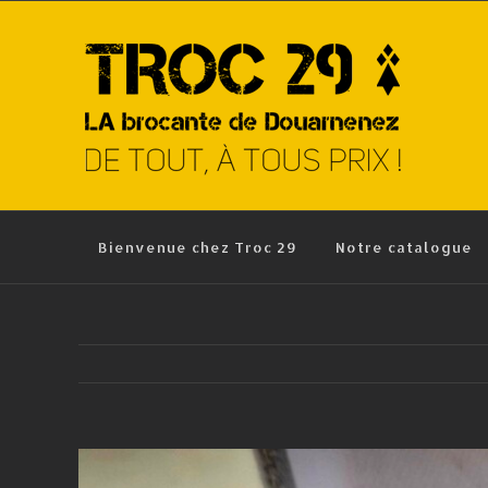
Skip
to
content
Bienvenue chez Troc 29
Notre catalogue