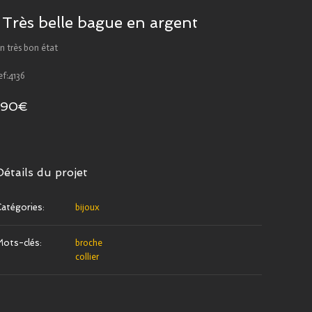
Très belle bague en argent
n très bon état
ef:4136
190€
Détails du projet
atégories:
bijoux
ots-clés:
broche
collier