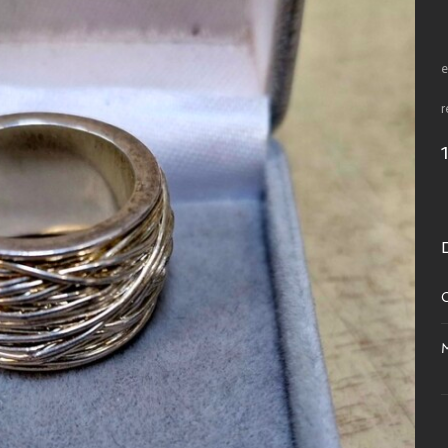
e
r
C
M