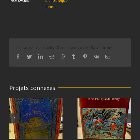
Mots-clés:
bibliothèque
Japon
Partagez cet article, Choisissez votre Plateforme!
facebook
twitter
linkedin
reddit
whatsapp
tumblr
pinterest
vk
Email
Projets connexes