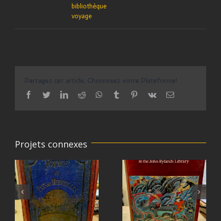
bibliothèque
voyage
Partagez cet article, Choisissez votre Plateforme!
facebook
twitter
linkedin
reddit
whatsapp
tumblr
pinterest
vk
Email
Projets connexes